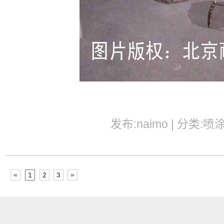
发布:naimo | 分类:喷
«
1
2
3
»